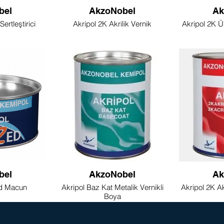
bel
AkzoNobel
Ak
Sertleştirici
Akripol 2K Akrilik Vernik
Akripol 2K Ün
bel
AkzoNobel
Ak
ed Macun
Akripol Baz Kat Metalik Vernikli
Akripol 2K A
Boya