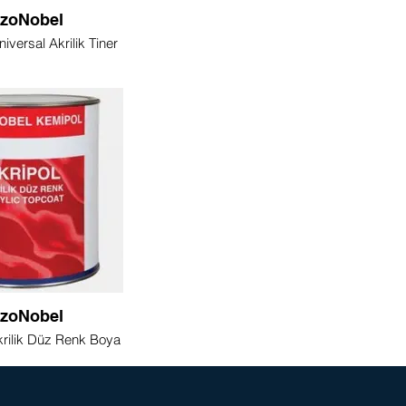
zoNobel
iversal Akrilik Tiner
zoNobel
krilik Düz Renk Boya