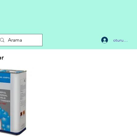
oturum aç
er